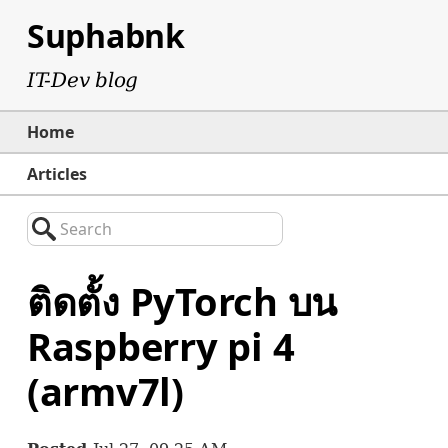
Suphabnk
IT-Dev blog
Home
Articles
Search
ติดตั้ง PyTorch บน
Raspberry pi 4
(armv7l)