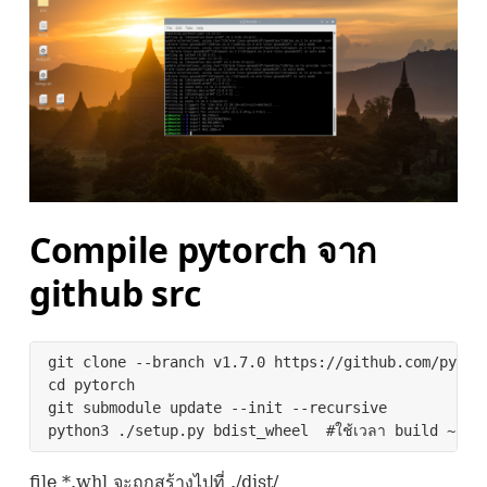
Compile pytorch จาก
github src
git clone --branch v1.7.0 https://github.com/pytorc
cd pytorch

git submodule update --init --recursive

python3 ./setup.py bdist_wheel  #ใช้เวลา build ~120 
file *.whl จะถูกสร้างไปที่ ./dist/